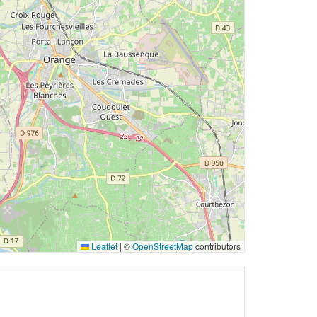
Leaflet
|
©
OpenStreetMap
contributors