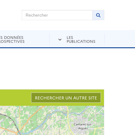
chercher sur Andra Inventaire
Rechercher
Lancer la recher
ES DONNÉES
LES
ROSPECTIVES
PUBLICATIONS
RECHERCHER UN AUTRE SITE