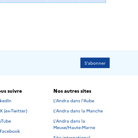
S’abonner
us suivre
Nos autres sites
s suivre sur
nkedIn
L'Andra dans l'Aube
Nous suivre sur
X (ex-Twitter)
L'Andra dans la Manche
s suivre sur
uTube
L'Andra dans la
Meuse/Haute-Marne
Nous suivre sur
Facebook
Site international