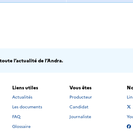
oute l’actualité de l’Andra.
Liens utiles
Vous êtes
No
Nou
Actualités
Producteur
Li
Les documents
Candidat
Nou
FAQ
Journaliste
Yo
Glossaire