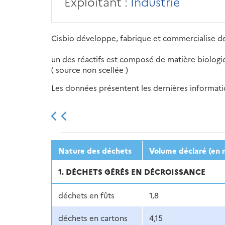
Exploitant :
Industrie
Cisbio développe, fabrique et commercialise des
un des réactifs est composé de matière biolog
( source non scellée )
Les données présentent les dernières information
2013
2014
2015
Nature des déchets
Volume déclaré (en 
1. DÉCHETS GÉRÉS EN DÉCROISSANCE
déchets en fûts
1,8
déchets en cartons
4,15