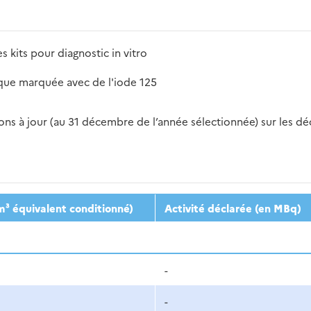
 kits pour diagnostic in vitro
ique marquée avec de l'iode 125
s à jour (au 31 décembre de l’année sélectionnée) sur les déch
2016
2017
2018
2019
20
m³ équivalent conditionné)
Activité déclarée (en MBq)
-
-