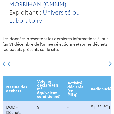
MORBIHAN (CMNM)
Exploitant :
Université ou
Laboratoire
Les données présentent les dernières informations à jour
(au 31 décembre de l’année sélectionnée) sur les déchets
radioactifs présents sur le site.
2013
2014
2015
2016
Volume
Activité
déclaré (en
Nature des
déclarée
m³
Radionucléi
déchets
(en
équivalent
MBq)
conditionné)
18
123
201
DGD -
9
-
F,
I,
Tl,
Déchets