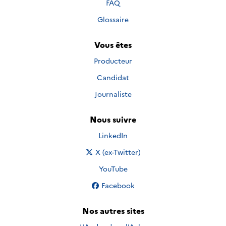
FAQ
Glossaire
Vous êtes
Producteur
Candidat
Journaliste
Nous suivre
Nous suivre sur
LinkedIn
Nous suivre sur
X (ex-Twitter)
Nous suivre sur
YouTube
Nous suivre sur
Facebook
Nos autres sites