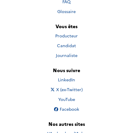
FAQ
Glossaire
Vous êtes
Producteur
Candidat
Journaliste
Nous suivre
Nous suivre sur
LinkedIn
Nous suivre sur
X (ex-Twitter)
Nous suivre sur
YouTube
Nous suivre sur
Facebook
Nos autres sites