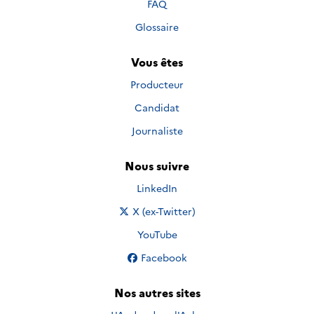
FAQ
Glossaire
Vous êtes
Producteur
Candidat
Journaliste
Nous suivre
Nous suivre sur
LinkedIn
Nous suivre sur
X (ex-Twitter)
Nous suivre sur
YouTube
Nous suivre sur
Facebook
Nos autres sites