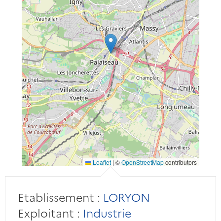
Leaflet
|
©
OpenStreetMap
contributors
Etablissement :
LORYON
Exploitant :
Industrie