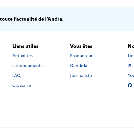
oute l’actualité de l’Andra.
Liens utiles
Vous êtes
No
Nou
Actualités
Producteur
Li
Les documents
Candidat
Nou
FAQ
Journaliste
Yo
Glossaire