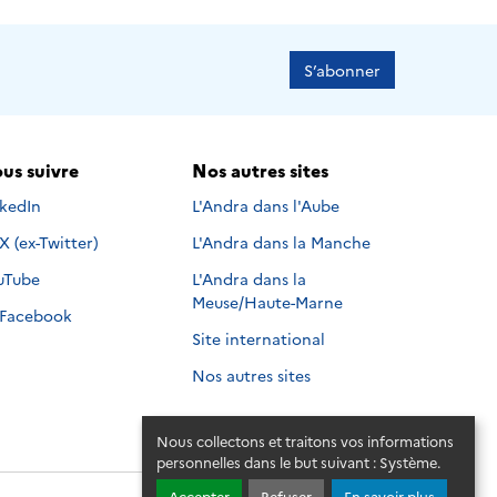
S’abonner
us suivre
Nos autres sites
s suivre sur
nkedIn
L'Andra dans l'Aube
Nous suivre sur
X (ex-Twitter)
L'Andra dans la Manche
s suivre sur
uTube
L'Andra dans la
Meuse/Haute-Marne
Nous suivre sur
Facebook
Site international
Nos autres sites
Nous collectons et traitons vos informations
personnelles dans le but suivant :
Système
.
Accepter
Refuser
En savoir plus