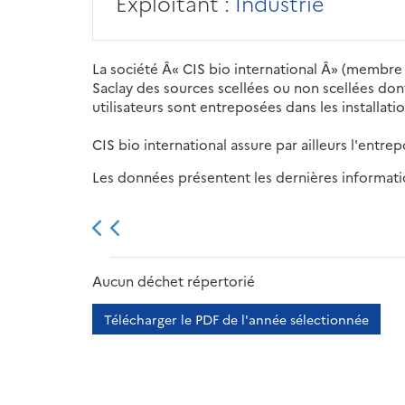
Exploitant :
Industrie
La société Â« CIS bio international Â» (membre 
Saclay des sources scellées ou non scellées dont
utilisateurs sont entreposées dans les installatio
CIS bio international assure par ailleurs l'entr
Les données présentent les dernières information
2013
2014
2015
Aucun déchet répertorié
Télécharger le PDF de l'année sélectionnée