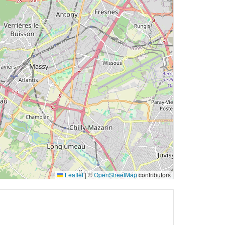
Leaflet
|
©
OpenStreetMap
contributors