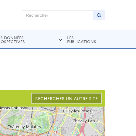
chercher sur Andra Inventaire
Rechercher
Lancer la recher
ES DONNÉES
LES
ROSPECTIVES
PUBLICATIONS
RECHERCHER UN AUTRE SITE