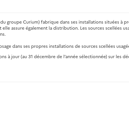
du groupe Curium) fabrique dans ses installations situées à p
 elle assure également la distribution. Les sources scellées u
ns.
eposage dans ses propres installations de sources scellées usa
s à jour (au 31 décembre de l’année sélectionnée) sur les déch
2016
2017
2018
2019
20