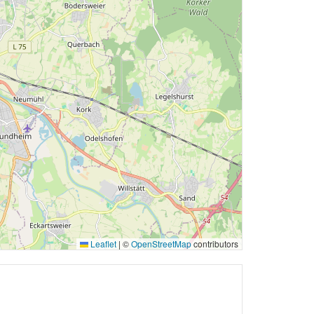
Leaflet
|
©
OpenStreetMap
contributors