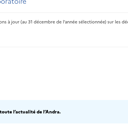
boratoire
s à jour (au 31 décembre de l’année sélectionnée) sur les déch
2016
2017
2018
2019
20
oute l’actualité de l’Andra.