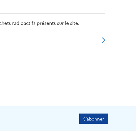
ets radioactifs présents sur le site.
20
2021
2022
2023
2024
S’abonner