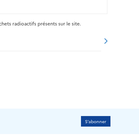
ets radioactifs présents sur le site.
20
2021
2022
2023
2024
S’abonner