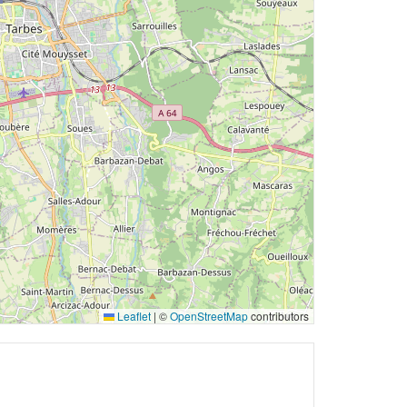
Leaflet
|
©
OpenStreetMap
contributors