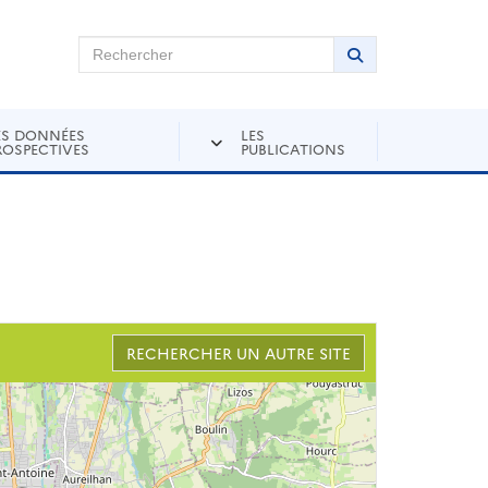
chercher sur Andra Inventaire
Rechercher
Lancer la recher
ES DONNÉES
LES
ROSPECTIVES
PUBLICATIONS
RECHERCHER UN AUTRE SITE