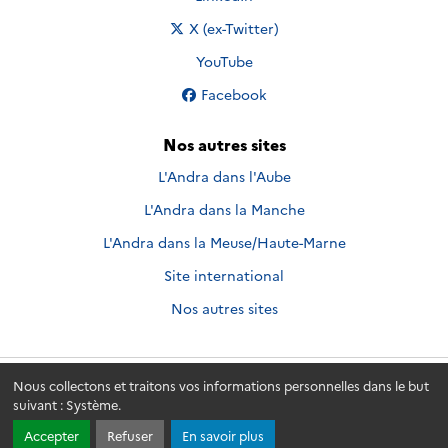
Nous suivre sur
X (ex-Twitter)
Nous suivre sur
YouTube
Nous suivre sur
Facebook
Nos autres sites
L'Andra dans l'Aube
L'Andra dans la Manche
L'Andra dans la Meuse/Haute-Marne
Site international
Nos autres sites
Nous collectons et traitons vos informations personnelles dans le but
Andra.fr
© 2026 - Andra. Tous droits réservés.
suivant :
Système
.
Accepter
Refuser
En savoir plus