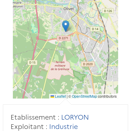
Leaflet
|
©
OpenStreetMap
contributors
Etablissement :
LORYON
Exploitant :
Industrie