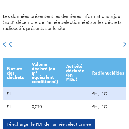
Les données présentent les dernières informations à jour
(au 31 décembre de l’année sélectionnée) sur les déchets
radioactifs présents sur le site.
2013
2014
2015
2016
Volume
Activité
Nature
déclaré (en
déclarée
des
m³
Radionucléides
(en
déchets
équivalent
MBq)
conditionné)
3
14
SL
-
-
H,
C
3
14
SI
0,019
-
H,
C
Télécharger le PDF de l'année sélectionnée