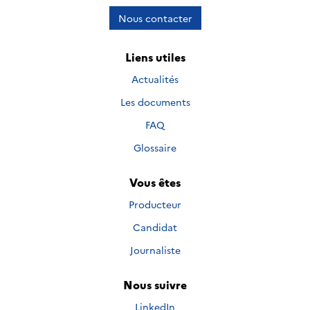
Nous contacter
Liens utiles
Actualités
Les documents
FAQ
Glossaire
Vous êtes
Producteur
Candidat
Journaliste
Nous suivre
Nous suivre sur
LinkedIn