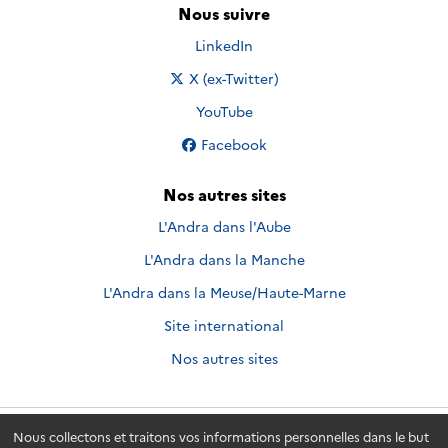
Nous suivre
Nous suivre sur
LinkedIn
Nous suivre sur
X (ex-Twitter)
Nous suivre sur
YouTube
Nous suivre sur
Facebook
Nos autres sites
L'Andra dans l'Aube
L'Andra dans la Manche
L'Andra dans la Meuse/Haute-Marne
Site international
Nos autres sites
Nous collectons et traitons vos informations personnelles dans le but
Andra.fr
© 2026 - Andra. Tous droits réservés.