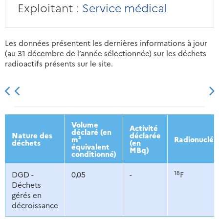
Exploitant :
Service médical
Les données présentent les dernières informations à jour
(au 31 décembre de l’année sélectionnée) sur les déchets
radioactifs présents sur le site.
2013
2014
2015
2016
Volume
Activité
déclaré (en
Nature des
déclarée
m³
Radionucléi
déchets
(en
équivalent
MBq)
conditionné)
18
DGD -
0,05
-
F
Déchets
gérés en
décroissance