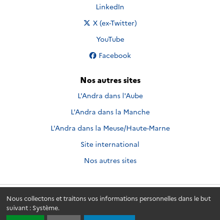
Nous suivre sur
LinkedIn
Nous suivre sur
X (ex-Twitter)
Nous suivre sur
YouTube
Nous suivre sur
Facebook
Nos autres sites
L'Andra dans l'Aube
L'Andra dans la Manche
L'Andra dans la Meuse/Haute-Marne
Site international
Nos autres sites
Nous collectons et traitons vos informations personnelles dans le but
Andra.fr
© 2026 - Andra. Tous droits réservés.
suivant :
Système
.