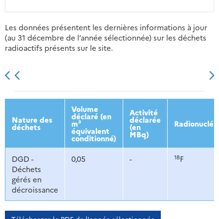
Les données présentent les dernières informations à jour
(au 31 décembre de l’année sélectionnée) sur les déchets
radioactifs présents sur le site.
2013
2014
2015
2016
Volume
Activité
déclaré (en
Nature des
déclarée
m³
Radionucléi
déchets
(en
équivalent
MBq)
conditionné)
18
DGD -
0,05
-
F
Déchets
gérés en
décroissance