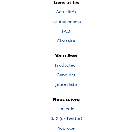
Liens utiles
Actualités
Les documents
FAQ
Glossaire
Vous êtes
Producteur
Candidat
Journaliste
Nous suivre
Nous suivre sur
LinkedIn
Nous suivre sur
X (ex-Twitter)
Nous suivre sur
YouTube