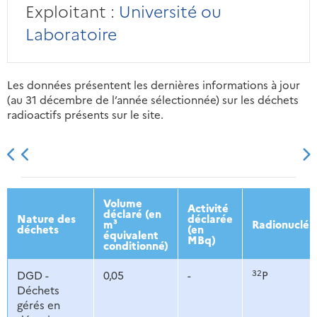
Exploitant :
Université ou
Laboratoire
Les données présentent les dernières informations à jour
(au 31 décembre de l’année sélectionnée) sur les déchets
radioactifs présents sur le site.
2013
2014
2015
2016
Volume
Activité
déclaré (en
Nature des
déclarée
m³
Radionucléi
déchets
(en
équivalent
MBq)
conditionné)
32
DGD -
0,05
-
P
Déchets
gérés en