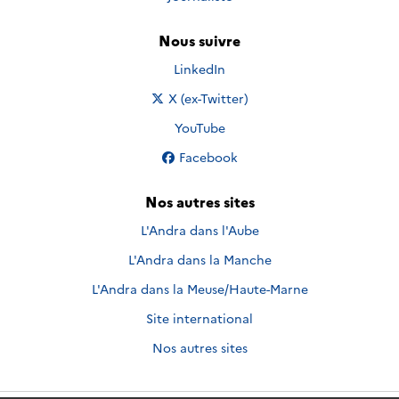
Nous suivre
Nous suivre sur
LinkedIn
Nous suivre sur
X (ex-Twitter)
Nous suivre sur
YouTube
Nous suivre sur
Facebook
Nos autres sites
L'Andra dans l'Aube
L'Andra dans la Manche
L'Andra dans la Meuse/Haute-Marne
Site international
Nos autres sites