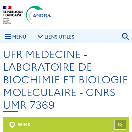
Aller au contenu principal
Skip to navigation
R
MENU
LIENS UTILES
UFR MEDECINE -
LABORATOIRE DE
BIOCHIMIE ET BIOLOGIE
MOLECULAIRE - CNRS
UMR 7369
REIMS
REC