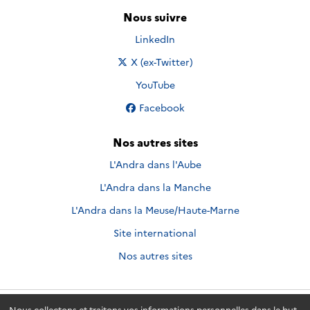
Nous suivre
Nous suivre sur
LinkedIn
Nous suivre sur
X (ex-Twitter)
Nous suivre sur
YouTube
Nous suivre sur
Facebook
Nos autres sites
L'Andra dans l'Aube
L'Andra dans la Manche
L'Andra dans la Meuse/Haute-Marne
Site international
Nos autres sites
Nous collectons et traitons vos informations personnelles dans le but