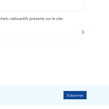
ets radioactifs présents sur le site.
20
2021
2022
2023
2024
S’abonner