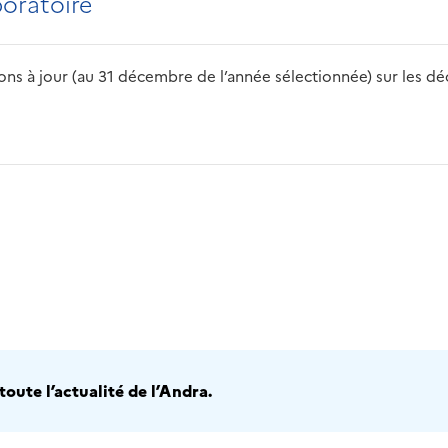
boratoire
s à jour (au 31 décembre de l’année sélectionnée) sur les déch
2016
2017
2018
2019
20
oute l’actualité de l’Andra.