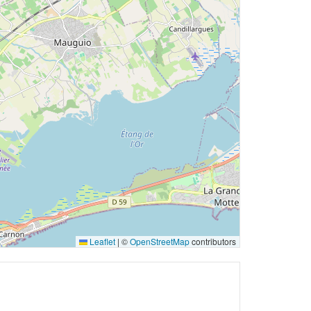
Leaflet
|
©
OpenStreetMap
contributors