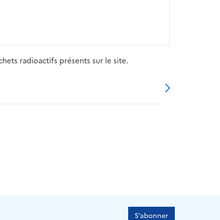
ets radioactifs présents sur le site.
20
2021
2022
2023
2024
S’abonner