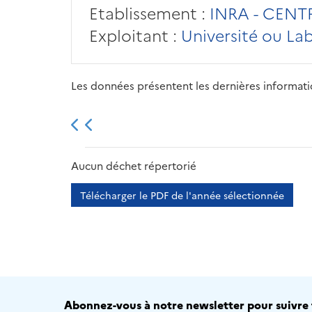
Etablissement :
INRA - CENT
Exploitant :
Université ou La
Les données présentent les dernières information
2013
2014
2015
Aucun déchet répertorié
Télécharger le PDF de l'année sélectionnée
Abonnez-vous à notre newsletter pour suivre t