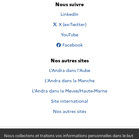
Nous suivre
Nous suivre sur
LinkedIn
Nous suivre sur
X (ex-Twitter)
Nous suivre sur
YouTube
Nous suivre sur
Facebook
Nos autres sites
L'Andra dans l'Aube
L'Andra dans la Manche
L'Andra dans la Meuse/Haute-Marne
Site international
Nos autres sites
Nous collectons et traitons vos informations personnelles dans le but
Andra.fr
© 2026 - Andra. Tous droits réservés.