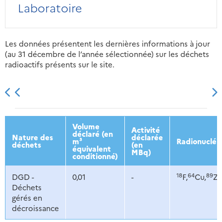
Laboratoire
Les données présentent les dernières informations à jour
(au 31 décembre de l’année sélectionnée) sur les déchets
radioactifs présents sur le site.
2013
2014
2015
2016
Volume
Activité
déclaré (en
Nature des
déclarée
m³
Radionucléi
déchets
(en
équivalent
MBq)
conditionné)
18
64
89
DGD -
0,01
-
F,
Cu,
Zr
Déchets
gérés en
décroissance