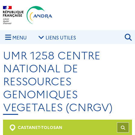
Aller au contenu principal
Skip to navigation
R
MENU
LIENS UTILES
UMR 1258 CENTRE
NATIONAL DE
RESSOURCES
GENOMIQUES
VEGETALES (CNRGV)
CASTANET-TOLOSAN
REC