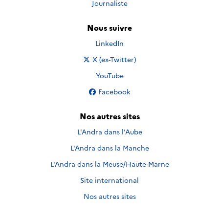
Journaliste
Nous suivre
Nous suivre sur
LinkedIn
Nous suivre sur
X (ex-Twitter)
Nous suivre sur
YouTube
Nous suivre sur
Facebook
Nos autres sites
L'Andra dans l'Aube
L'Andra dans la Manche
L'Andra dans la Meuse/Haute-Marne
Site international
Nos autres sites