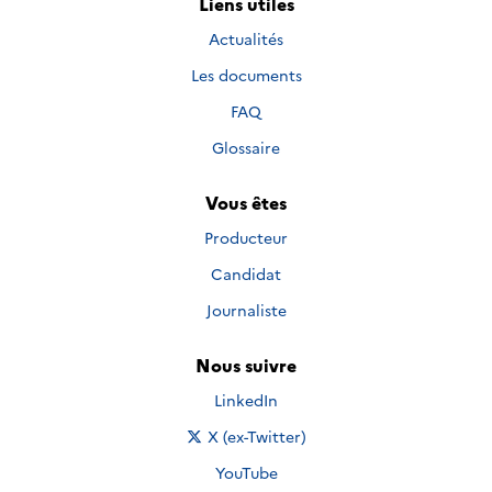
Liens utiles
Actualités
Les documents
FAQ
Glossaire
Vous êtes
Producteur
Candidat
Journaliste
Nous suivre
Nous suivre sur
LinkedIn
Nous suivre sur
X (ex-Twitter)
Nous suivre sur
YouTube