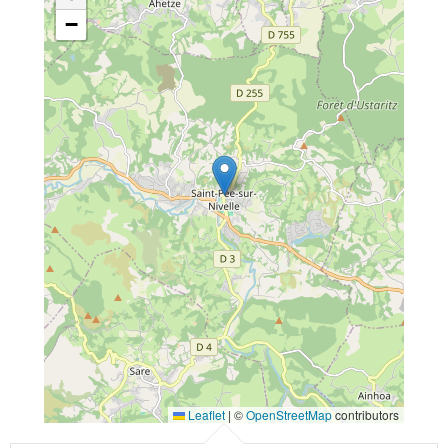
−
Leaflet
|
©
OpenStreetMap
contributors