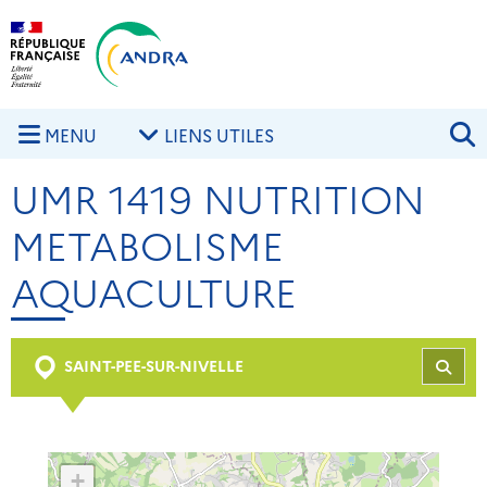
Aller au contenu principal
Skip to navigation
R
MENU
LIENS UTILES
UMR 1419 NUTRITION
METABOLISME
AQUACULTURE
SAINT-PEE-SUR-NIVELLE
REC
+