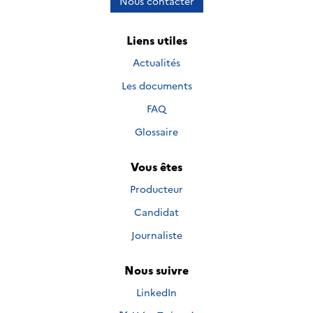
Nous contacter
Liens utiles
Actualités
Les documents
FAQ
Glossaire
Vous êtes
Producteur
Candidat
Journaliste
Nous suivre
Nous suivre sur
LinkedIn