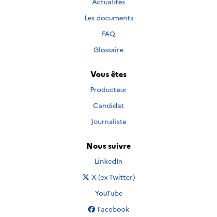
Actualités
Les documents
FAQ
Glossaire
Vous êtes
Producteur
Candidat
Journaliste
Nous suivre
Nous suivre sur
LinkedIn
Nous suivre sur
X (ex-Twitter)
Nous suivre sur
YouTube
Nous suivre sur
Facebook