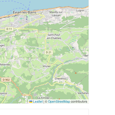
Leaflet
|
©
OpenStreetMap
contributors