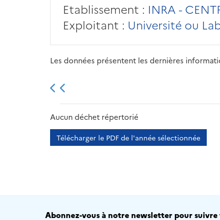
Etablissement :
INRA - CEN
Exploitant :
Université ou La
Les données présentent les dernières information
2013
2014
2015
Aucun déchet répertorié
Télécharger le PDF de l'année sélectionnée
Abonnez-vous à notre newsletter pour suivre t