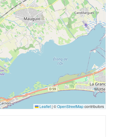
Leaflet
|
©
OpenStreetMap
contributors