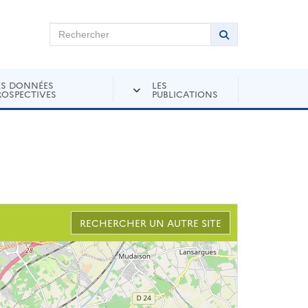
chercher sur Andra Inventaire
Rechercher
Lancer la recher
ES DONNÉES
LES
ROSPECTIVES
PUBLICATIONS
RECHERCHER UN AUTRE SITE