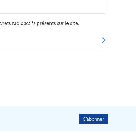
ets radioactifs présents sur le site.
20
2021
2022
2023
2024
S’abonner