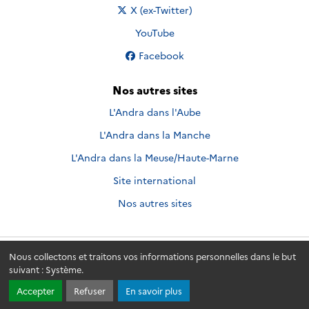
Nous suivre sur
X (ex-Twitter)
Nous suivre sur
YouTube
Nous suivre sur
Facebook
Nos autres sites
L'Andra dans l'Aube
L'Andra dans la Manche
L'Andra dans la Meuse/Haute-Marne
Site international
Nos autres sites
Nous collectons et traitons vos informations personnelles dans le but
Andra.fr
© 2026 - Andra. Tous droits réservés.
suivant :
Système
.
Accepter
Refuser
En savoir plus