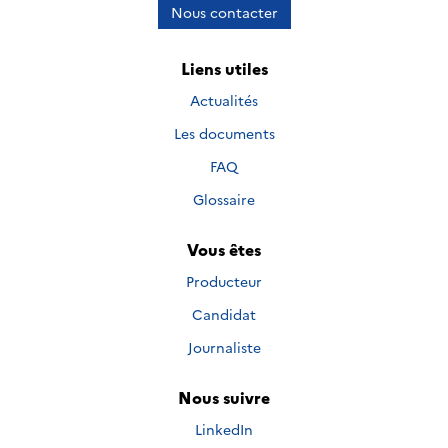
Nous contacter
Liens utiles
Actualités
Les documents
FAQ
Glossaire
Vous êtes
Producteur
Candidat
Journaliste
Nous suivre
Nous suivre sur
LinkedIn