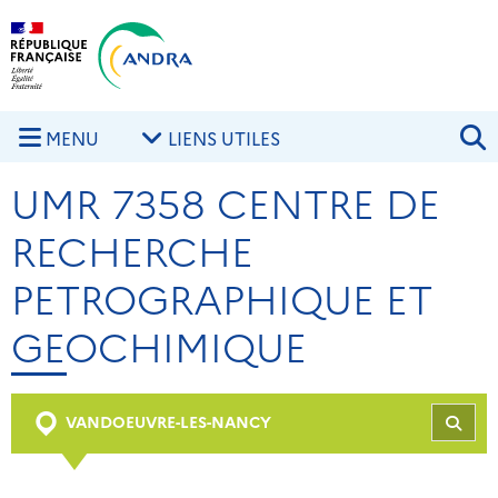
Aller au contenu principal
Skip to navigation
R
MENU
LIENS UTILES
UMR 7358 CENTRE DE
RECHERCHE
PETROGRAPHIQUE ET
GEOCHIMIQUE
VANDOEUVRE-LES-NANCY
REC