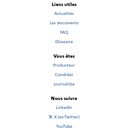
Liens utiles
Actualités
Les documents
FAQ
Glossaire
Vous êtes
Producteur
Candidat
Journaliste
Nous suivre
Nous suivre sur
LinkedIn
Nous suivre sur
X (ex-Twitter)
Nous suivre sur
YouTube