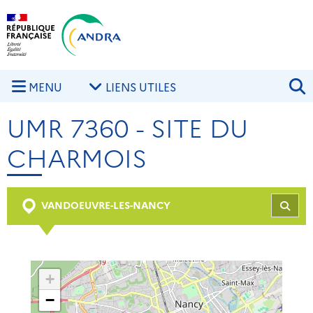
Aller au contenu principal
Skip to navigation
R
MENU
LIENS UTILES
UMR 7360 - SITE DU
CHARMOIS
VANDOEUVRE-LES-NANCY
REC
+
−