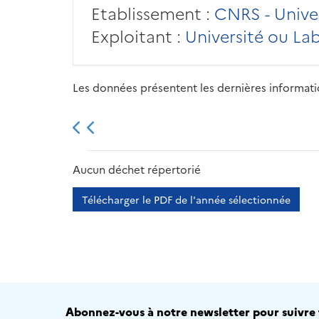
Etablissement :
CNRS - Univer
Exploitant :
Université ou La
Les données présentent les dernières information
2013
2014
2015
Aucun déchet répertorié
Télécharger le PDF de l'année sélectionnée
Abonnez-vous à notre newsletter pour suivre t