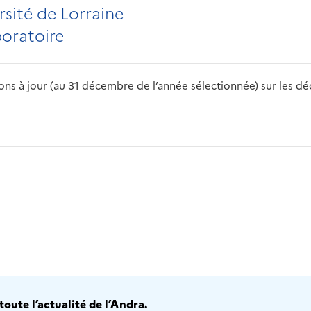
sité de Lorraine
boratoire
s à jour (au 31 décembre de l’année sélectionnée) sur les déch
2016
2017
2018
2019
20
oute l’actualité de l’Andra.