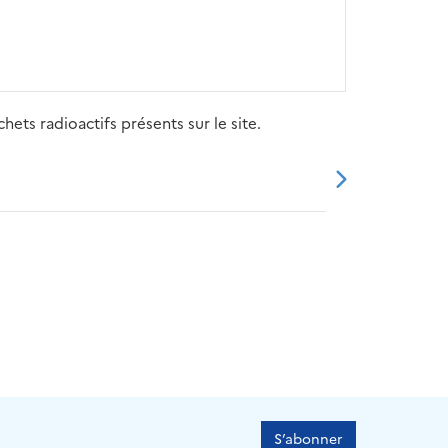
ets radioactifs présents sur le site.
20
2021
2022
2023
2024
S’abonner