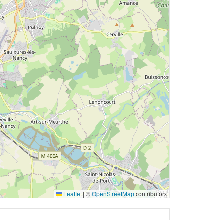
Leaflet
|
©
OpenStreetMap
contributors