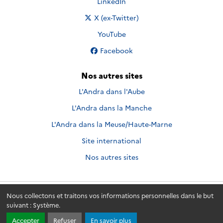
Nous suivre sur
LinkedIn
Nous suivre sur
X (ex-Twitter)
Nous suivre sur
YouTube
Nous suivre sur
Facebook
Nos autres sites
L'Andra dans l'Aube
L'Andra dans la Manche
L'Andra dans la Meuse/Haute-Marne
Site international
Nos autres sites
Nous collectons et traitons vos informations personnelles dans le but
Andra.fr
© 2026 - Andra. Tous droits réservés.
suivant :
Système
.
Accepter
Refuser
En savoir plus