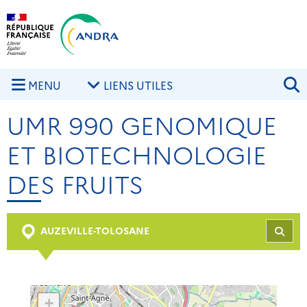
Aller au contenu principal
Skip to navigation
R
MENU
LIENS UTILES
UMR 990 GENOMIQUE
ET BIOTECHNOLOGIE
DES FRUITS
AUZEVILLE-TOLOSANE
REC
+