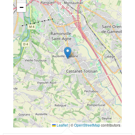
−
Leaflet
|
©
OpenStreetMap
contributors