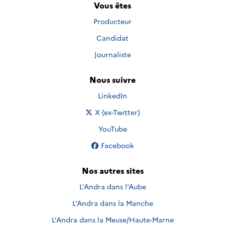
Vous êtes
Producteur
Candidat
Journaliste
Nous suivre
Nous suivre sur
LinkedIn
Nous suivre sur
X (ex-Twitter)
Nous suivre sur
YouTube
Nous suivre sur
Facebook
Nos autres sites
L'Andra dans l'Aube
L'Andra dans la Manche
L'Andra dans la Meuse/Haute-Marne