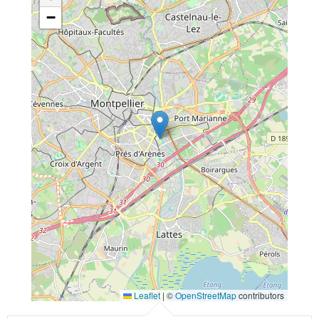
−
Leaflet
|
©
OpenStreetMap
contributors