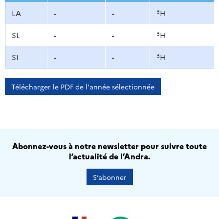
3
LA
-
-
H
3
SL
-
-
H
3
SI
-
-
H
Télécharger le PDF de l'année sélectionnée
Abonnez-vous à notre newsletter pour suivre toute
l’actualité de l’Andra.
S’abonner