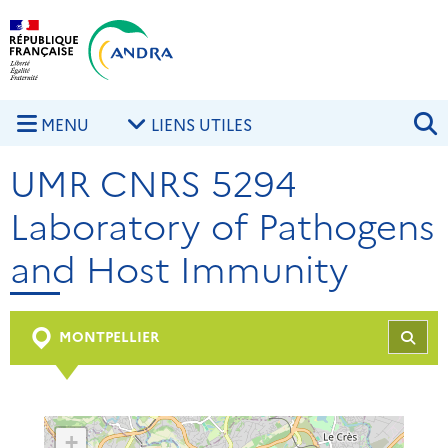
Aller au contenu principal
Skip to navigation
R
MENU
LIENS UTILES
UMR CNRS 5294
Laboratory of Pathogens
and Host Immunity
MONTPELLIER
REC
+