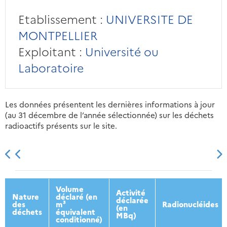
Etablissement :
UNIVERSITE DE
MONTPELLIER
Exploitant :
Université ou
Laboratoire
Les données présentent les dernières informations à jour
(au 31 décembre de l’année sélectionnée) sur les déchets
radioactifs présents sur le site.
2013
2014
2015
2016
Volume
Activité
Nature
déclaré (en
déclarée
des
m³
Radionucléides
(en
déchets
équivalent
MBq)
conditionné)