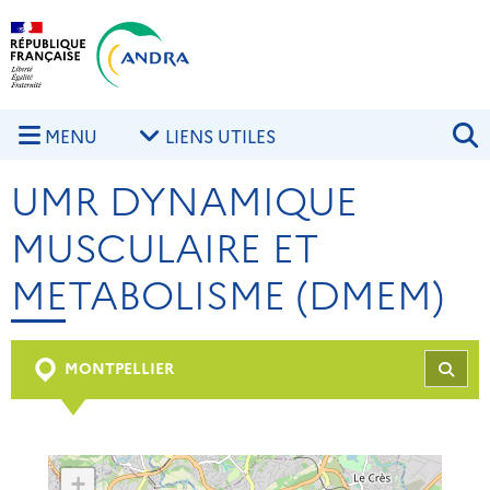
Aller au contenu principal
Skip to navigation
R
MENU
LIENS UTILES
UMR DYNAMIQUE
MUSCULAIRE ET
METABOLISME (DMEM)
MONTPELLIER
REC
+