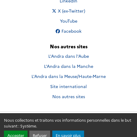
Nous suivre sur
LinkedIn
Nous suivre sur
X (ex-Twitter)
Nous suivre sur
YouTube
Nous suivre sur
Facebook
Nos autres sites
L'Andra dans l'Aube
L'Andra dans la Manche
L'Andra dans la Meuse/Haute-Marne
Site international
Nos autres sites
Nous collectons et traitons vos informations personnelles dans le but
Andra.fr
© 2026 - Andra. Tous droits réservés.
suivant :
Système
.
Accepter
Refuser
En savoir plus