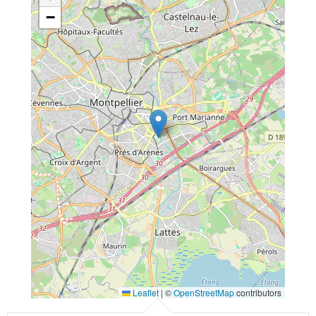
−
Leaflet
|
©
OpenStreetMap
contributors