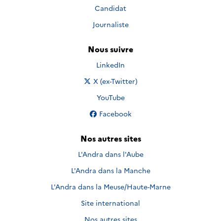
Candidat
Journaliste
Nous suivre
Nous suivre sur
LinkedIn
Nous suivre sur
X (ex-Twitter)
Nous suivre sur
YouTube
Nous suivre sur
Facebook
Nos autres sites
L'Andra dans l'Aube
L'Andra dans la Manche
L'Andra dans la Meuse/Haute-Marne
Site international
Nos autres sites