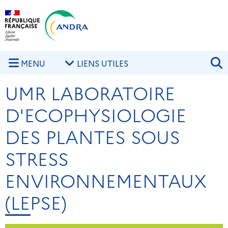
Aller au contenu principal
Skip to navigation
R
MENU
LIENS UTILES
UMR LABORATOIRE
D'ECOPHYSIOLOGIE
DES PLANTES SOUS
STRESS
ENVIRONNEMENTAUX
(LEPSE)