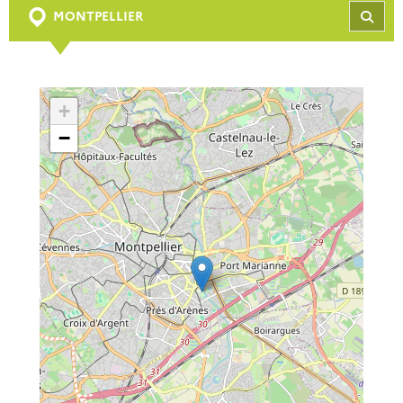
MONTPELLIER
REC
+
−