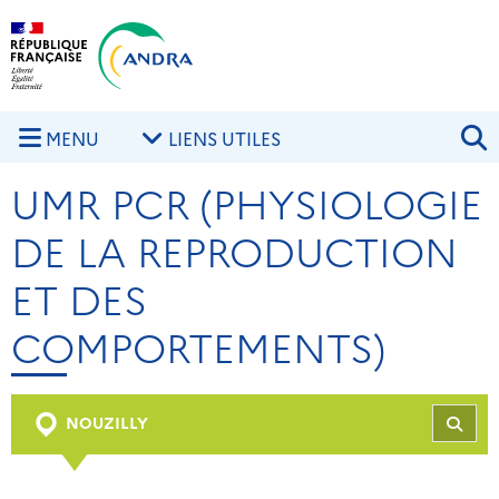
Aller au contenu principal
Skip to navigation
R
MENU
LIENS UTILES
UMR PCR (PHYSIOLOGIE
DE LA REPRODUCTION
ET DES
COMPORTEMENTS)
NOUZILLY
REC