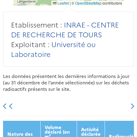
Leaflet
|
©
OpenStreetMap
contributors
Etablissement :
INRAE - CENTRE
DE RECHERCHE DE TOURS
Exploitant :
Université ou
Laboratoire
Les données présentent les dernières informations à jour
(au 31 décembre de l’année sélectionnée) sur les déchets
radioactifs présents sur le site.
2013
2014
2015
2016
Volume
Activité
déclaré (en
Nature des
déclarée
m³
Radionucléi