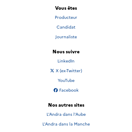
Vous êtes
Producteur
Candidat
Journaliste
Nous suivre
Nous suivre sur
LinkedIn
Nous suivre sur
X (ex-Twitter)
Nous suivre sur
YouTube
Nous suivre sur
Facebook
Nos autres sites
L'Andra dans l'Aube
L'Andra dans la Manche