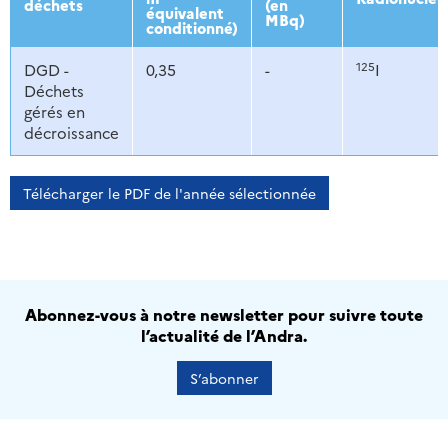
déchets
(en
équivalent
MBq)
conditionné)
125
DGD -
0,35
-
I
Déchets
gérés en
décroissance
Télécharger le PDF de l'année sélectionnée
Abonnez-vous à notre newsletter pour suivre toute
l’actualité de l’Andra.
S’abonner