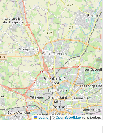
Leaflet
|
©
OpenStreetMap
contributors