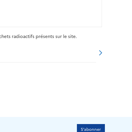
ets radioactifs présents sur le site.
20
2021
2022
2023
2024
S’abonner