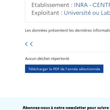
Etablissement :
INRA - CENT
Exploitant :
Université ou La
Les données présentent les dernières information
2013
2014
2015
Aucun déchet répertorié
Télécharger le PDF de l'année sélectionnée
Abonnez-vous à notre newsletter pour suivre t