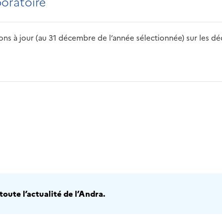
boratoire
s à jour (au 31 décembre de l’année sélectionnée) sur les déch
2016
2017
2018
2019
20
oute l’actualité de l’Andra.