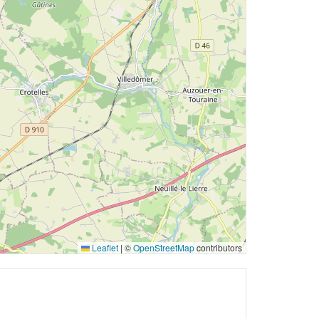
Leaflet
|
©
OpenStreetMap
contributors