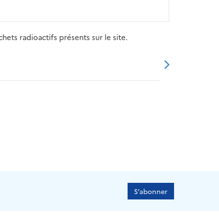
ets radioactifs présents sur le site.
20
2021
2022
2023
2024
S’abonner