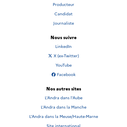
Producteur
Candidat
Journaliste
Nous suivre
Nous suivre sur
LinkedIn
Nous suivre sur
X (ex-Twitter)
Nous suivre sur
YouTube
Nous suivre sur
Facebook
Nos autres sites
L'Andra dans l'Aube
L'Andra dans la Manche
L'Andra dans la Meuse/Haute-Marne
Site international