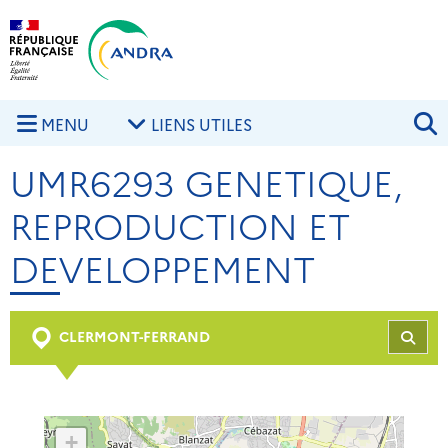
Aller au contenu principal
Skip to navigation
R
MENU
LIENS UTILES
UMR6293 GENETIQUE,
REPRODUCTION ET
DEVELOPPEMENT
CLERMONT-FERRAND
REC
+