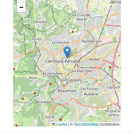
−
Leaflet
|
©
OpenStreetMap
contributors