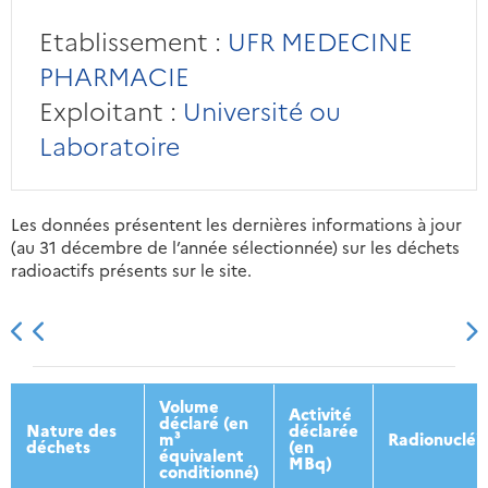
Etablissement :
UFR MEDECINE
PHARMACIE
Exploitant :
Université ou
Laboratoire
Les données présentent les dernières informations à jour
(au 31 décembre de l’année sélectionnée) sur les déchets
radioactifs présents sur le site.
2013
2014
2015
2016
Volume
Activité
déclaré (en
Nature des
déclarée
m³
Radionucléi
déchets
(en
équivalent
MBq)
conditionné)