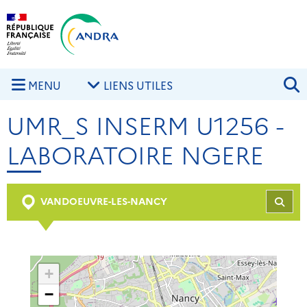
Aller au contenu principal
Skip to navigation
R
MENU
LIENS UTILES
UMR_S INSERM U1256 -
LABORATOIRE NGERE
VANDOEUVRE-LES-NANCY
REC
+
−