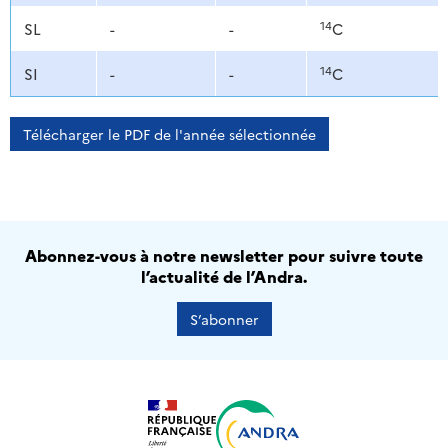
14
SL
-
-
C
14
SI
-
-
C
Télécharger le PDF de l'année sélectionnée
Abonnez-vous à notre newsletter pour suivre toute
l’actualité de l’Andra.
S’abonner