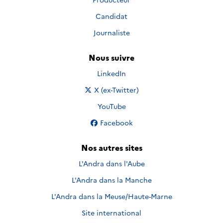
Candidat
Journaliste
Nous suivre
Nous suivre sur
LinkedIn
Nous suivre sur
X (ex-Twitter)
Nous suivre sur
YouTube
Nous suivre sur
Facebook
Nos autres sites
L'Andra dans l'Aube
L'Andra dans la Manche
L'Andra dans la Meuse/Haute-Marne
Site international