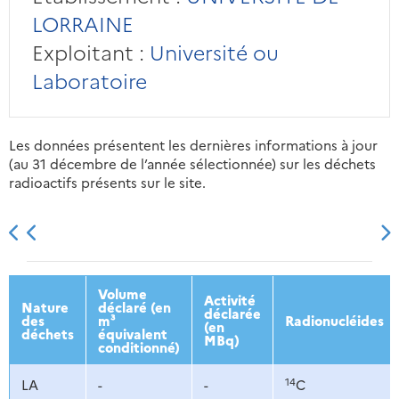
LORRAINE
Exploitant :
Université ou
Laboratoire
Les données présentent les dernières informations à jour
(au 31 décembre de l’année sélectionnée) sur les déchets
radioactifs présents sur le site.
2013
2014
2015
2016
Volume
Activité
Nature
déclaré (en
déclarée
des
m³
Radionucléides
(en
déchets
équivalent
MBq)
conditionné)
14
LA
-
-
C