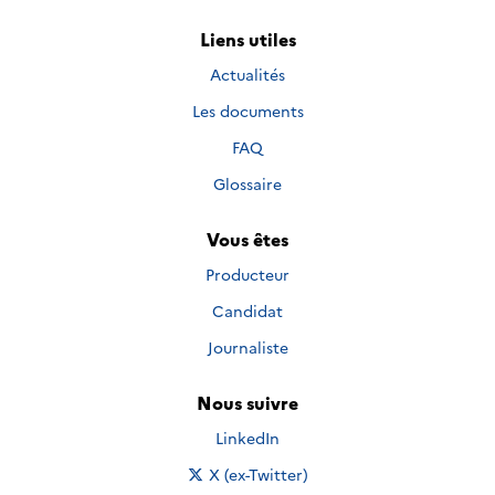
Liens utiles
Actualités
Les documents
FAQ
Glossaire
Vous êtes
Producteur
Candidat
Journaliste
Nous suivre
Nous suivre sur
LinkedIn
Nous suivre sur
X (ex-Twitter)