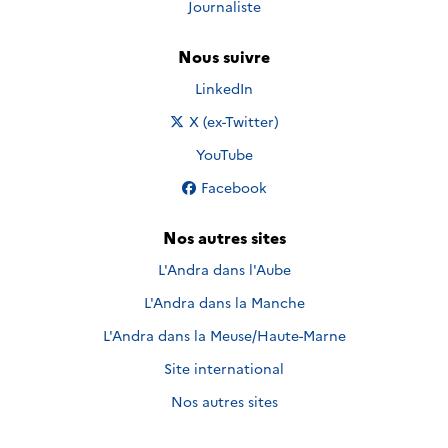
Journaliste
Nous suivre
Nous suivre sur
LinkedIn
Nous suivre sur
X (ex-Twitter)
Nous suivre sur
YouTube
Nous suivre sur
Facebook
Nos autres sites
L'Andra dans l'Aube
L'Andra dans la Manche
L'Andra dans la Meuse/Haute-Marne
Site international
Nos autres sites