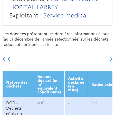
HOPITAL LARREY
Exploitant :
Service médical
Les données présentent les dernières informations à jour
(au 31 décembre de l’année sélectionnée) sur les déchets
radioactifs présents sur le site.
2013
2014
2015
2016
Volume
Activité
déclaré (en
Nature des
déclarée
m³
Radionucléi
déchets
(en
équivalent
MBq)
conditionné)
125
DGD -
4,41
-
I
Déchets
gérés en