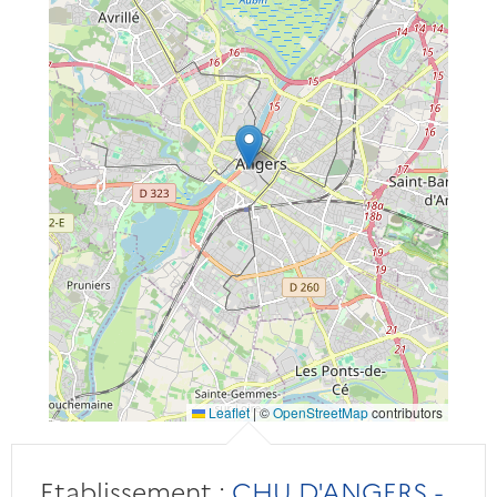
Leaflet
|
©
OpenStreetMap
contributors
Etablissement :
CHU D'ANGERS -