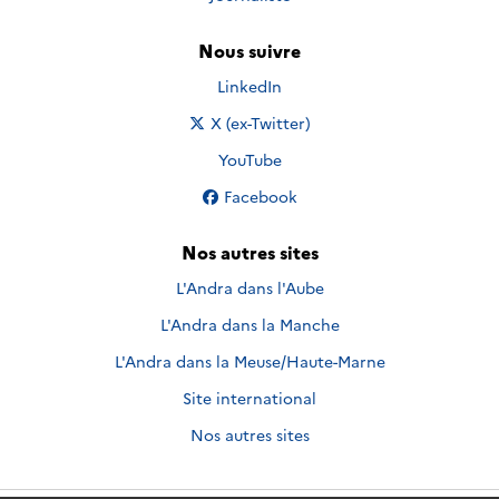
Nous suivre
Nous suivre sur
LinkedIn
Nous suivre sur
X (ex-Twitter)
Nous suivre sur
YouTube
Nous suivre sur
Facebook
Nos autres sites
L'Andra dans l'Aube
L'Andra dans la Manche
L'Andra dans la Meuse/Haute-Marne
Site international
Nos autres sites