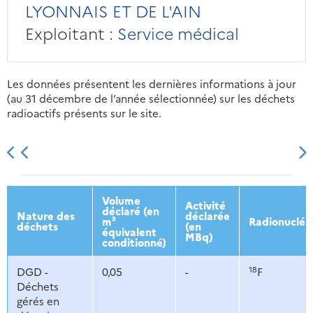
LYONNAIS ET DE L'AIN
Exploitant :
Service médical
Les données présentent les dernières informations à jour
(au 31 décembre de l’année sélectionnée) sur les déchets
radioactifs présents sur le site.
2013
2014
2015
2016
Volume
Activité
déclaré (en
Nature des
déclarée
m³
Radionucléi
déchets
(en
équivalent
MBq)
conditionné)
18
DGD -
0,05
-
F
Déchets
gérés en