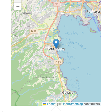
−
Leaflet
|
©
OpenStreetMap
contributors