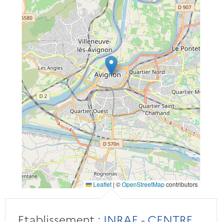
Leaflet
|
©
OpenStreetMap
contributors
Etablissement :
INRAE - CENTRE