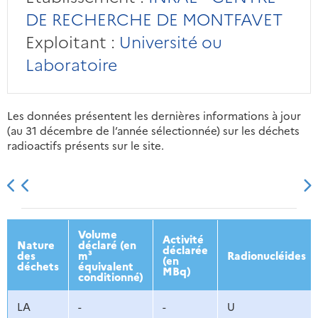
DE RECHERCHE DE MONTFAVET
Exploitant :
Université ou
Laboratoire
Les données présentent les dernières informations à jour
(au 31 décembre de l’année sélectionnée) sur les déchets
radioactifs présents sur le site.
2013
2014
2015
2016
Volume
Activité
Nature
déclaré (en
déclarée
des
m³
Radionucléides
(en
déchets
équivalent
MBq)
conditionné)
LA
-
-
U