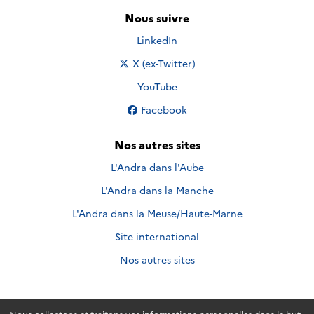
Nous suivre
Nous suivre sur
LinkedIn
Nous suivre sur
X (ex-Twitter)
Nous suivre sur
YouTube
Nous suivre sur
Facebook
Nos autres sites
L'Andra dans l'Aube
L'Andra dans la Manche
L'Andra dans la Meuse/Haute-Marne
Site international
Nos autres sites