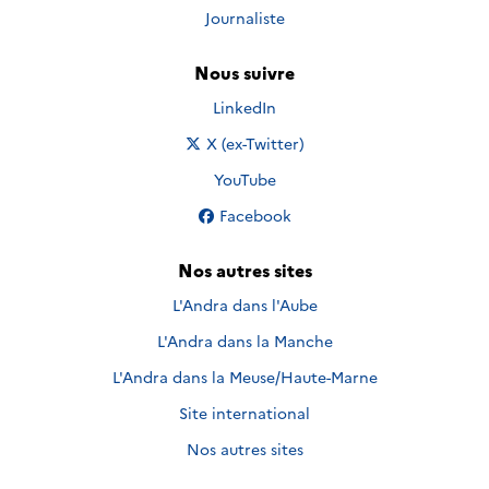
Journaliste
Nous suivre
Nous suivre sur
LinkedIn
Nous suivre sur
X (ex-Twitter)
Nous suivre sur
YouTube
Nous suivre sur
Facebook
Nos autres sites
L'Andra dans l'Aube
L'Andra dans la Manche
L'Andra dans la Meuse/Haute-Marne
Site international
Nos autres sites