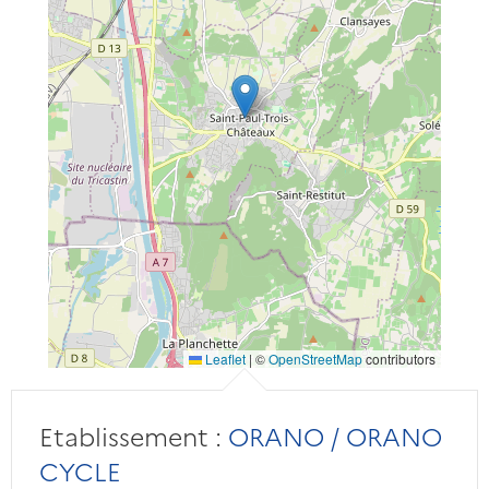
Leaflet
|
©
OpenStreetMap
contributors
Etablissement :
ORANO / ORANO
CYCLE