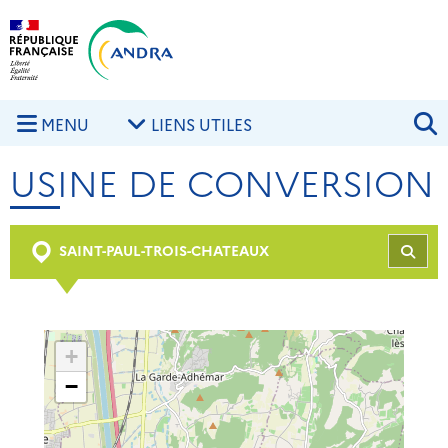
Aller au contenu principal
Skip to navigation
R
MENU
LIENS UTILES
USINE DE CONVERSION
SAINT-PAUL-TROIS-CHATEAUX
REC
+
−