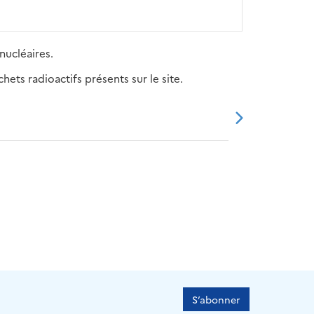
nucléaires.
ets radioactifs présents sur le site.
20
2021
2022
2023
2024
S’abonner