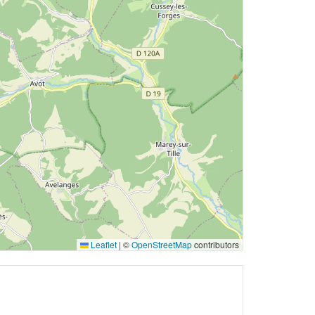
Leaflet
|
©
OpenStreetMap
contributors