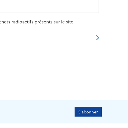
ets radioactifs présents sur le site.
20
2021
2022
2023
2024
S’abonner