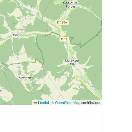
Leaflet
|
©
OpenStreetMap
contributors