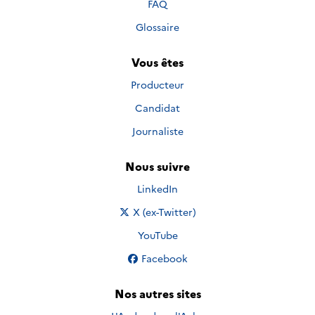
FAQ
Glossaire
Vous êtes
Producteur
Candidat
Journaliste
Nous suivre
Nous suivre sur
LinkedIn
Nous suivre sur
X (ex-Twitter)
Nous suivre sur
YouTube
Nous suivre sur
Facebook
Nos autres sites