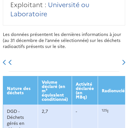
Exploitant :
Université ou
Laboratoire
Les données présentent les dernières informations à jour
(au 31 décembre de l’année sélectionnée) sur les déchets
radioactifs présents sur le site.
2013
2014
2015
2016
Volume
Activité
déclaré (en
Nature des
déclarée
m³
Radionucléi
déchets
(en
équivalent
MBq)
conditionné)
125
DGD -
2,7
-
I
Déchets
gérés en