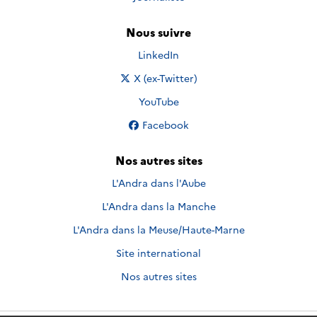
Nous suivre
Nous suivre sur
LinkedIn
Nous suivre sur
X (ex-Twitter)
Nous suivre sur
YouTube
Nous suivre sur
Facebook
Nos autres sites
L'Andra dans l'Aube
L'Andra dans la Manche
L'Andra dans la Meuse/Haute-Marne
Site international
Nos autres sites