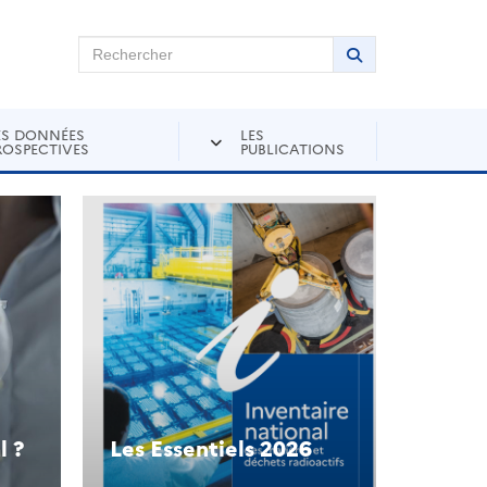
chercher sur Andra Inventaire
Rechercher
LANCER LA RE
ES DONNÉES
LES
ROSPECTIVES
PUBLICATIONS
l ?
Les Essentiels 2026