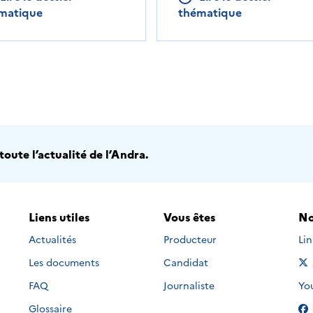
matique
thématique
oute l’actualité de l’Andra.
Liens utiles
Vous êtes
No
Nou
Actualités
Producteur
Li
Les documents
Candidat
Nou
FAQ
Journaliste
Yo
Glossaire