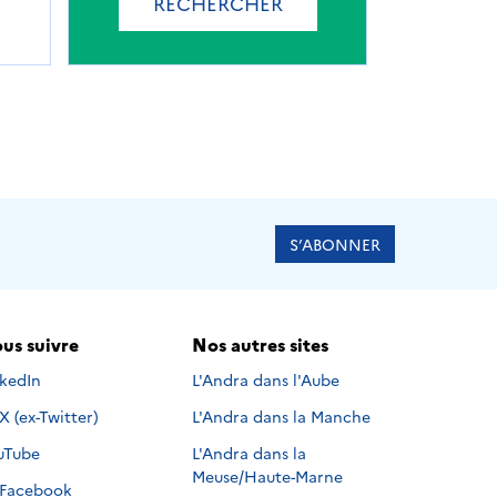
RECHERCHER
S’ABONNER
us suivre
Nos autres sites
s suivre sur
nkedIn
L'Andra dans l'Aube
Nous suivre sur
X (ex-Twitter)
L'Andra dans la Manche
s suivre sur
uTube
L'Andra dans la
Meuse/Haute-Marne
Nous suivre sur
Facebook