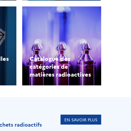
lles
Catalogue des
catégories de
matières radioactives
EN SAVOIR PLUS
chets radioactifs