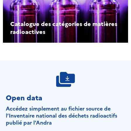
Catalogue des catégories de matières
radioactives
Open data
Accédez simplement au fichier source de
l’Inventaire national des déchets radioactifs
publié par l’Andra