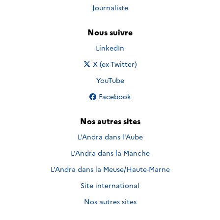
Journaliste
Nous suivre
Nous suivre sur
LinkedIn
Nous suivre sur
X (ex-Twitter)
Nous suivre sur
YouTube
Nous suivre sur
Facebook
Nos autres sites
L'Andra dans l'Aube
L'Andra dans la Manche
L'Andra dans la Meuse/Haute-Marne
Site international
Nos autres sites