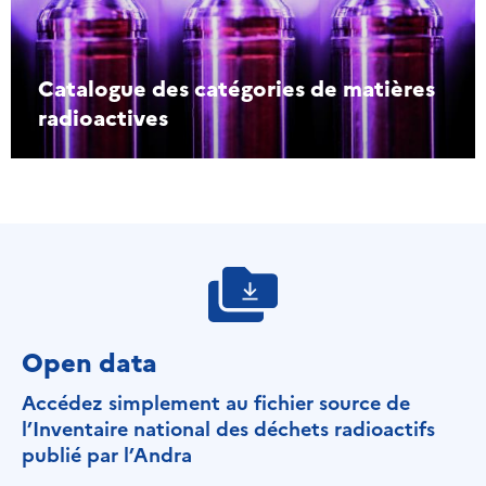
Catalogue des catégories de matières
radioactives
Open data
Accédez simplement au fichier source de
l’Inventaire national des déchets radioactifs
publié par l’Andra