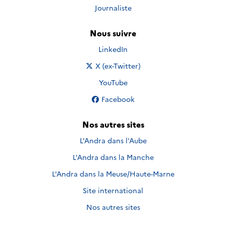
Journaliste
Nous suivre
Nous suivre sur
LinkedIn
Nous suivre sur
X (ex-Twitter)
Nous suivre sur
YouTube
Nous suivre sur
Facebook
Nos autres sites
L'Andra dans l'Aube
L'Andra dans la Manche
L'Andra dans la Meuse/Haute-Marne
Site international
Nos autres sites