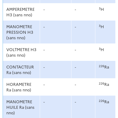
3
AMPEREMETRE
-
-
H
H3 (sans nno)
3
MANOMETRE
-
-
H
PRESSION H3
(sans nno)
3
VOLTMETRE H3
-
-
H
(sans nno)
226
CONTACTEUR
-
-
Ra
Ra (sans nno)
226
HORAMETRE
-
-
Ra
Ra (sans nno)
226
MANOMETRE
-
-
Ra
HUILE Ra (sans
nno)