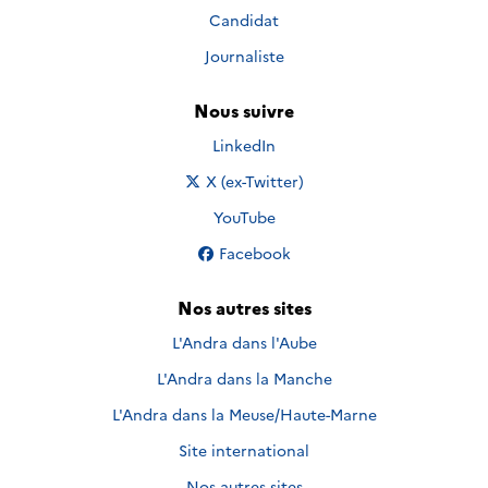
Candidat
Journaliste
Nous suivre
Nous suivre sur
LinkedIn
Nous suivre sur
X (ex-Twitter)
Nous suivre sur
YouTube
Nous suivre sur
Facebook
Nos autres sites
L'Andra dans l'Aube
L'Andra dans la Manche
L'Andra dans la Meuse/Haute-Marne
Site international
Nos autres sites