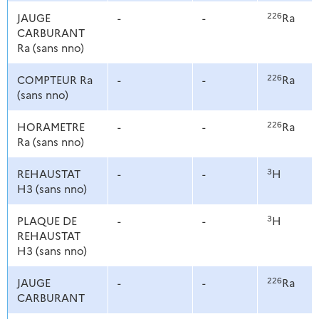
226
JAUGE
-
-
Ra
CARBURANT
Ra (sans nno)
226
COMPTEUR Ra
-
-
Ra
(sans nno)
226
HORAMETRE
-
-
Ra
Ra (sans nno)
3
REHAUSTAT
-
-
H
H3 (sans nno)
3
PLAQUE DE
-
-
H
REHAUSTAT
H3 (sans nno)
226
JAUGE
-
-
Ra
CARBURANT