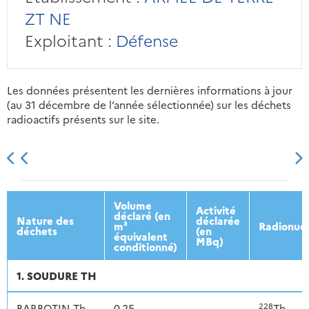
ZT NE
Exploitant :
Défense
Les données présentent les dernières informations à jour
(au 31 décembre de l’année sélectionnée) sur les déchets
radioactifs présents sur le site.
2013
2014
2015
2016
Volume
Activité
déclaré (en
Nature des
déclarée
m³
Radionucl
déchets
(en
équivalent
MBq)
conditionné)
1. SOUDURE TH
228
BARBOTIN Th
0,25
-
Th