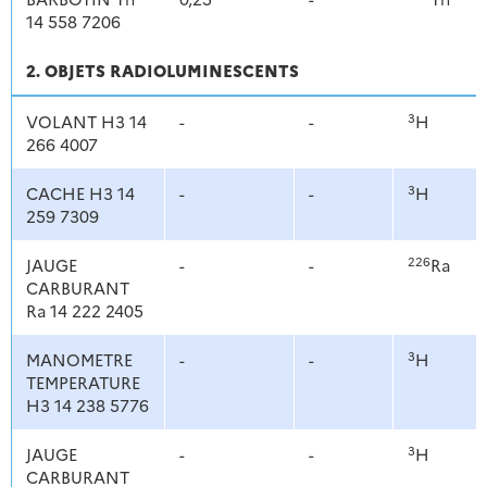
14 558 7206
2. OBJETS RADIOLUMINESCENTS
3
VOLANT H3 14
-
-
H
266 4007
3
CACHE H3 14
-
-
H
259 7309
226
JAUGE
-
-
Ra
CARBURANT
Ra 14 222 2405
3
MANOMETRE
-
-
H
TEMPERATURE
H3 14 238 5776
3
JAUGE
-
-
H
CARBURANT