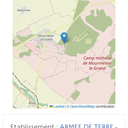
Leaflet
|
©
OpenStreetMap
contributors
Etablissement :
ARMEE DE TERRE -