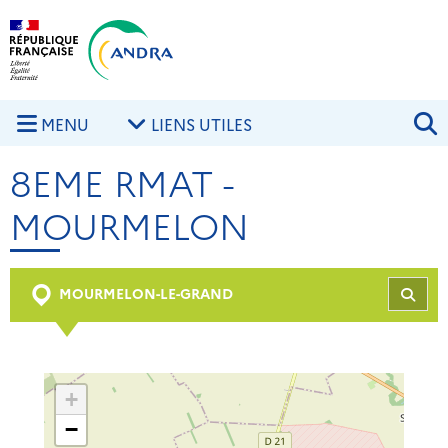
Aller au contenu principal
Skip to navigation
R
MENU
LIENS UTILES
8EME RMAT -
MOURMELON
MOURMELON-LE-GRAND
REC
+
−