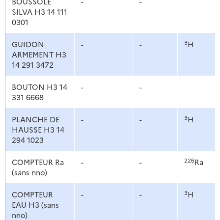
BOUSSOLE
-
-
SILVA H3 14 111
0301
3
GUIDON
-
-
H
ARMEMENT H3
14 291 3472
BOUTON H3 14
-
-
331 6668
3
PLANCHE DE
-
-
H
HAUSSE H3 14
294 1023
226
COMPTEUR Ra
-
-
Ra
(sans nno)
3
COMPTEUR
-
-
H
EAU H3 (sans
nno)