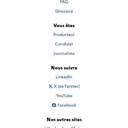
FAQ
Glossaire
Vous êtes
Producteur
Candidat
Journaliste
Nous suivre
Nous suivre sur
LinkedIn
Nous suivre sur
X (ex-Twitter)
Nous suivre sur
YouTube
Nous suivre sur
Facebook
Nos autres sites